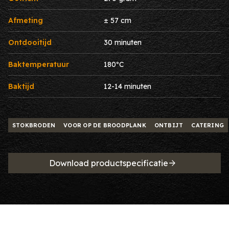
Afmeting
± 57 cm
Ontdooitijd
30 minuten
Baktemperatuur
180ºC
Baktijd
12-14 minuten
STOKBRODEN
VOOR OP DE BROODPLANK
ONTBIJT
CATERING
Download productspecificatie