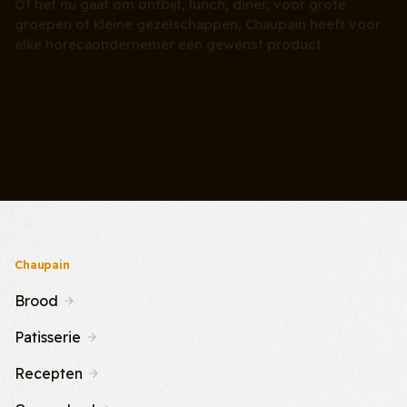
groepen of kleine gezelschappen, Chaupain heeft voor
elke horecaondernemer een gewenst product.
Stuur ons een bericht
Bel ons op +31 (0)78 68 33 410
Chaupain
Brood
Patisserie
Recepten