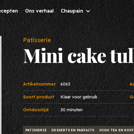
ecepten
Ons verhaal
Chaupain
Inspiratie
Patisserie
Check d
Mini cake tu
Brochures
nieuwst
Nieuws & Tips
Bekijk 
Recepten
Artikelnummer
6063
A
Soort product
Klaar voor gebruik
G
Ontdooitijd
30 minuten
PATISSERIE
DESSERTS EN PARFAITS
HIGH TEA EN KOF