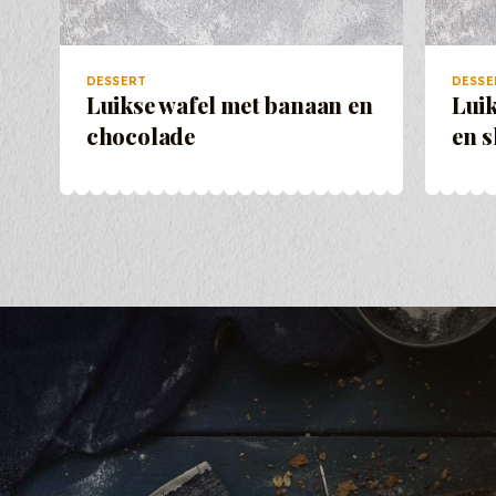
DESSERT
DESSE
Luikse wafel met banaan en
Luik
chocolade
en 