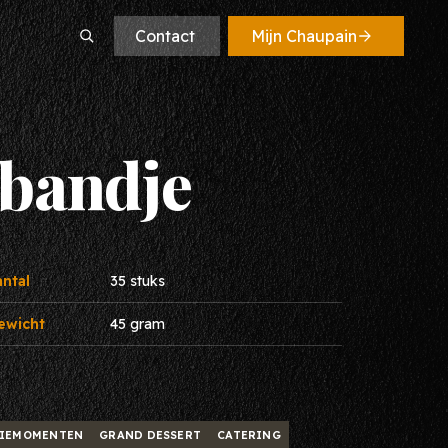
Contact
Mijn Chaupain
e
lbandje
e recepten
recepten
antal
35 stuks
ewicht
45 gram
FIEMOMENTEN
GRAND DESSERT
CATERING