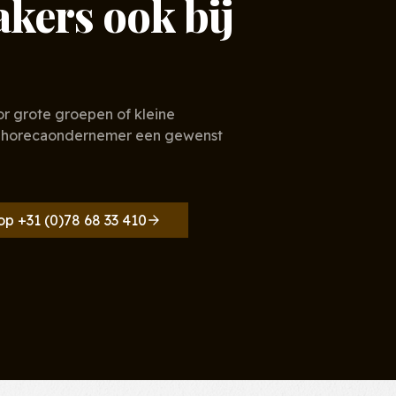
ers ook bij
oor grote groepen of kleine
ke horecaondernemer een gewenst
op +31 (0)78 68 33 410