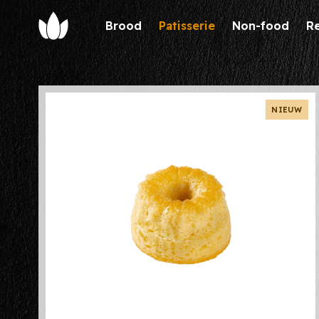
Brood
Patisserie
Non-food
R
Chaupain
Verkoop
NIEUW
Brood
Verkooppunten
Patisserie
Partners
NIEUW
Recepten
Team
Ons verhaal
Contact