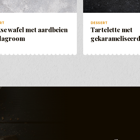
RT
DESSERT
se wafel met aardbeien
Tartelette met
slagroom
gekarameliseerd