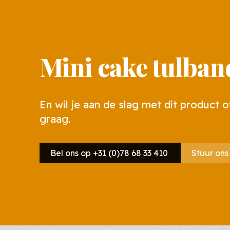
Mini cake tulband
En wil je aan de slag met dit product o
graag.
Bel ons op +31 (0)78 68 33 410
Stuur ons