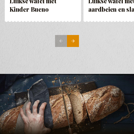
Luikse wafel met
Luikse wafel me
Kinder Bueno
aardbeien en s