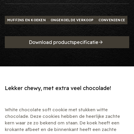
MUFFINS EN KOEKEN
ONGEKOELDE VERKOOP
CONVENIENCE
Download productspecificatie
Lekker chewy, met extra veel chocolade!
White chocolate soft cookie met stukken witte
chocolade. Deze cookies hebben de heerlijke zachte
kern waar ze zo bekend om staan. De koek heeft een
krokante afbeet en de binnenkant heeft een zachte