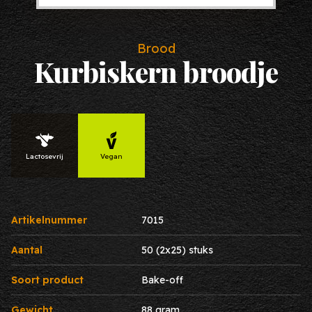
Brood
Kurbiskern broodje
Lactosevrij
Vegan
Artikelnummer
7015
Aantal
50 (2x25) stuks
Soort product
Bake-off
Gewicht
88 gram