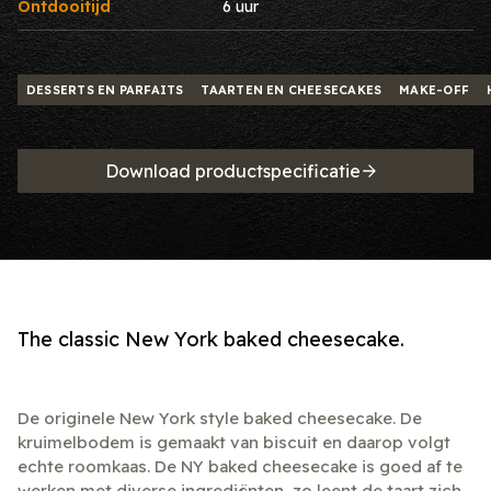
Ontdooitijd
6 uur
DESSERTS EN PARFAITS
TAARTEN EN CHEESECAKES
MAKE-OFF
Download productspecificatie
The classic New York baked cheesecake.
De originele New York style baked cheesecake. De
kruimelbodem is gemaakt van biscuit en daarop volgt
echte roomkaas. De NY baked cheesecake is goed af te
werken met diverse ingrediënten, zo leent de taart zich