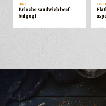
LUNCH
BRUN
Brioche sandwich beef
Flat
bulgogi
asp