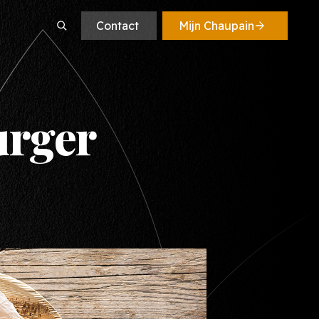
Contact
Mijn Chaupain
e
urger
e recepten
recepten