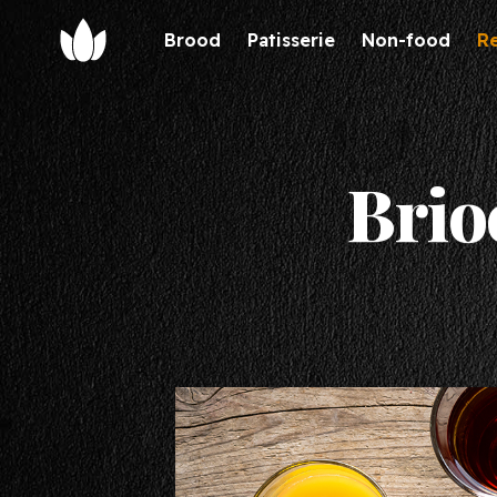
Brood
Patisserie
Non-food
R
Chaupain
Verkoop
Brio
Brood
Verkooppunten
Patisserie
Partners
Recepten
Team
Ons verhaal
Contact