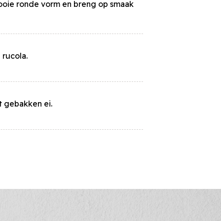
en
 mooie ronde vorm en breng op smaak
rucola.
t gebakken ei.