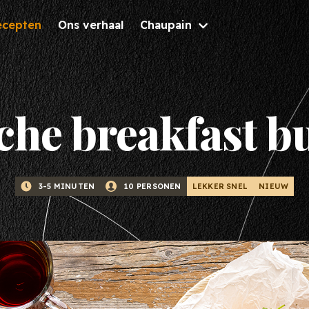
ecepten
Ons verhaal
Chaupain
Inspiratie
Check d
che breakfast b
Brochures
nieuwst
Nieuws & Tips
Bekijk 
Recepten
LEKKER SNEL
NIEUW
3-5 MINUTEN
10 PERSONEN