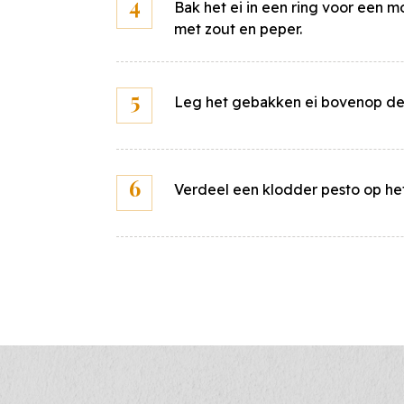
ul onderstaand jouw eigen prijzen in voor de ingrediënten en berek
Bak het ei in een ring voor een
snel en eenvoudig jouw persoonlijke kostprijs voor dit gerecht.
met zout en peper.
Leg het gebakken ei bovenop de 
Luxe kadet
10
st
Prijs per
stuks
Eieren
10
st
Prijs per
stuks
Verdeel een klodder pesto op he
Rucola
300
gr
Prijs per
kilo
Pesto
300
gr
Prijs per
kilo
Zout
10
gr
Prijs per
kilo
Peper
10
gr
Prijs per
kilo