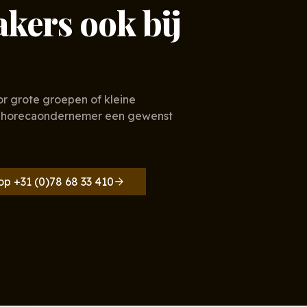
ers ook bij
oor grote groepen of kleine
ke horecaondernemer een gewenst
op +31 (0)78 68 33 410