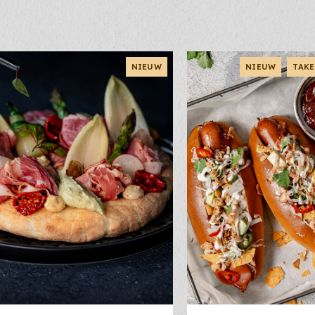
Totale kostprijs:
€
0,-
NIEUW
NIEUW
TAKE