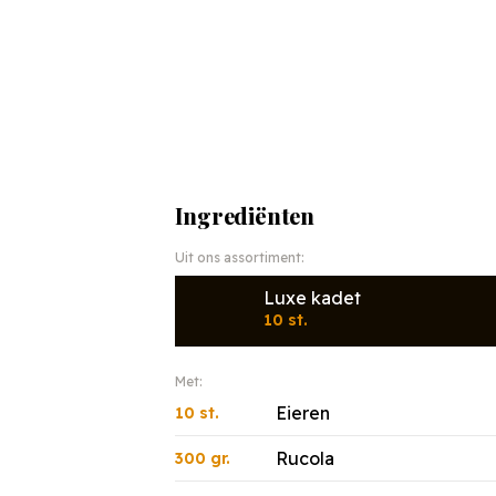
Ingrediënten
Uit ons assortiment:
Luxe kadet
10 st.
Met:
Eieren
10 st.
Rucola
300 gr.