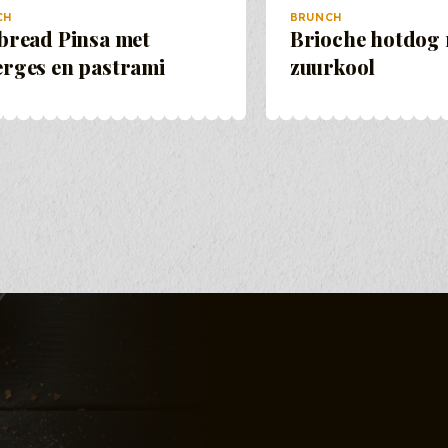
CH
BRUNCH
bread Pinsa met
Brioche hotdog
erges en pastrami
zuurkool