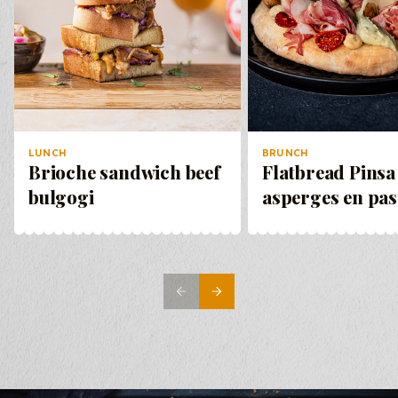
Rode ui
30
gr
Prijs per
kilo
Rucola
30
gr
LUNCH
BRUNCH
Prijs per
Brioche sandwich beef
Flatbread Pinsa
kilo
bulgogi
asperges en pa
Totale kostprijs:
€
0,-