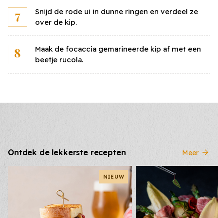
stuks
Snijd de rode ui in dunne ringen en verdeel ze
over de kip.
Citroenmayonaise
200
gr
Maak de focaccia gemarineerde kip af met een
Prijs per
kilo
beetje rucola.
Geroosterde paprika geel
250
gr
Prijs per
kilo
Geroosterde paprika rood
250
gr
Ontdek de lekkerste recepten
Meer
Prijs per
kilo
NIEUW
Gemarineerde kip
650
gr
Prijs per
kilo