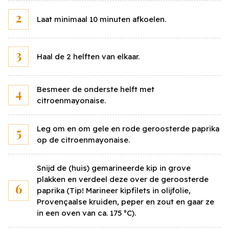
Laat minimaal 10 minuten afkoelen.
Haal de 2 helften van elkaar.
Besmeer de onderste helft met
Sluiten
citroenmayonaise.
Bereken de kostprijs
Leg om en om gele en rode geroosterde paprika
op de citroenmayonaise.
Vul onderstaand jouw eigen prijzen in voor de
ingrediënten en bereken snel en eenvoudig jouw
persoonlijke kostprijs voor dit gerecht.
Snijd de (huis) gemarineerde kip in grove
plakken en verdeel deze over de geroosterde
paprika (Tip! Marineer kipfilets in olijfolie,
Provençaalse kruiden, peper en zout en gaar ze
Focaccia mini naturel voorgesneden
10
st
in een oven van ca. 175 ºC).
Prijs per