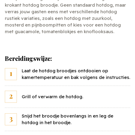
krokant hotdog broodje. Geen standaard hotdog, maar
verras jouw gasten eens met verschillende hotdog
rustiek variaties, zoals een hotdog met zuurkool,
mosterd en pijnboompitten of kies voor een hotdog
met guacamole, tomatenblokjes en knoflooksaus.
Sluiten
Bereidingswijze:
Bereken de kostprijs
Laat de hotdog broodjes ontdooien op
Vul onderstaand jouw eigen prijzen in voor de
kamertemperatuur en bak volgens de instructies.
ingrediënten en bereken snel en eenvoudig jouw
persoonlijke kostprijs voor dit gerecht.
Grill of verwarm de hotdog.
Snijd het broodje bovenlangs in en leg de
Hotdog broodje rustiek
10
st
hotdog in het broodje.
Prijs per
stuks