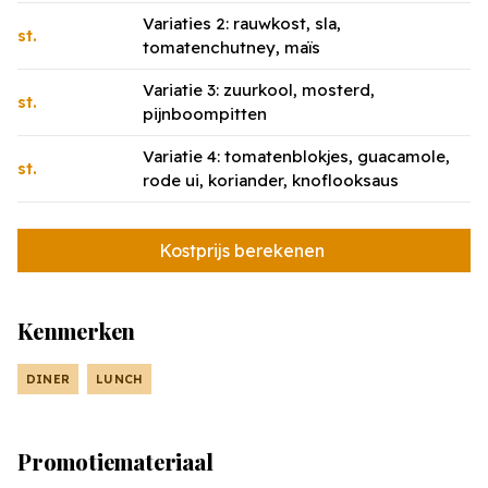
Variaties 2: rauwkost, sla,
st.
tomatenchutney, maïs
Variatie 3: zuurkool, mosterd,
st.
pijnboompitten
Variatie 4: tomatenblokjes, guacamole,
st.
rode ui, koriander, knoflooksaus
Kostprijs berekenen
Kenmerken
DINER
LUNCH
Promotiemateriaal