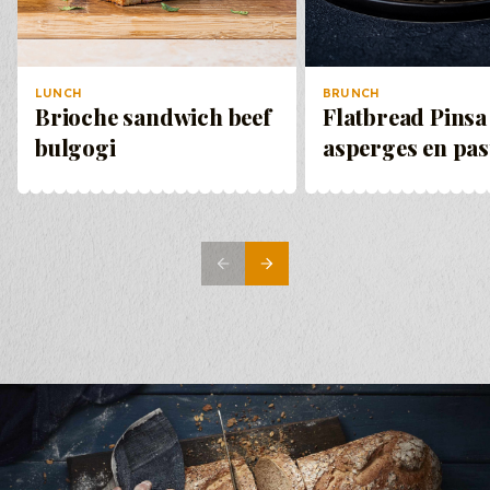
stuks
Variatie 4: tomatenblokjes, guacamole, rode
ui, koriander, knoflooksaus
LUNCH
BRUNCH
Brioche sandwich beef
Flatbread Pinsa
Prijs per
bulgogi
asperges en pa
stuks
Totale kostprijs:
€
0,-