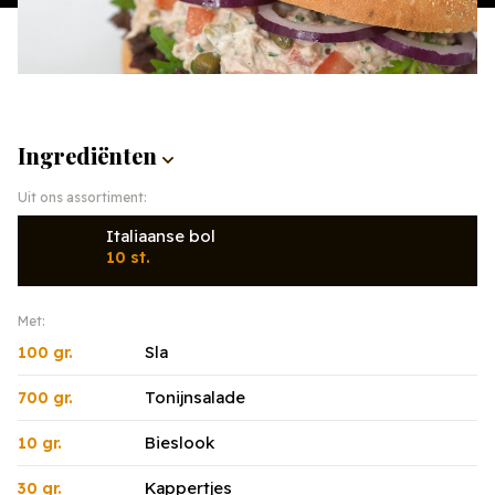
Ingrediënten
Uit ons assortiment:
Italiaanse bol
10 st.
Met:
Sla
100 gr.
Tonijnsalade
700 gr.
Bieslook
10 gr.
Kappertjes
30 gr.