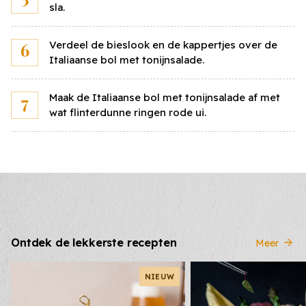
sla.
Sluiten
Verdeel de bieslook en de kappertjes over de
Italiaanse bol met tonijnsalade.
Bereken de kostprijs
Vul onderstaand jouw eigen prijzen in voor de
Maak de Italiaanse bol met tonijnsalade af met
ingrediënten en bereken snel en eenvoudig jouw
wat flinterdunne ringen rode ui.
persoonlijke kostprijs voor dit gerecht.
Italiaanse bol
10
st
Prijs per
stuks
Ontdek de lekkerste recepten
Meer
Sla
100
gr
Prijs per
NIEUW
kilo