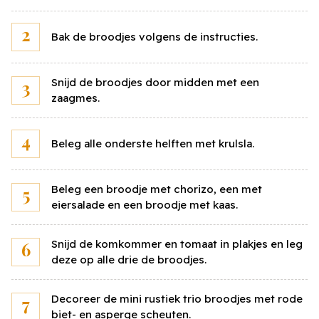
Sluiten
Bak de broodjes volgens de instructies.
Bereken de kostprijs
Vul onderstaand jouw eigen prijzen in voor de
Snijd de broodjes door midden met een
ingrediënten en bereken snel en eenvoudig jouw
zaagmes.
persoonlijke kostprijs voor dit gerecht.
Beleg alle onderste helften met krulsla.
Mini broodje rustiek wit
30
st
Beleg een broodje met chorizo, een met
Prijs per
eiersalade en een broodje met kaas.
stuks
Snijd de komkommer en tomaat in plakjes en leg
Kaas
400
gr
deze op alle drie de broodjes.
Prijs per
kilo
Decoreer de mini rustiek trio broodjes met rode
biet- en asperge scheuten.