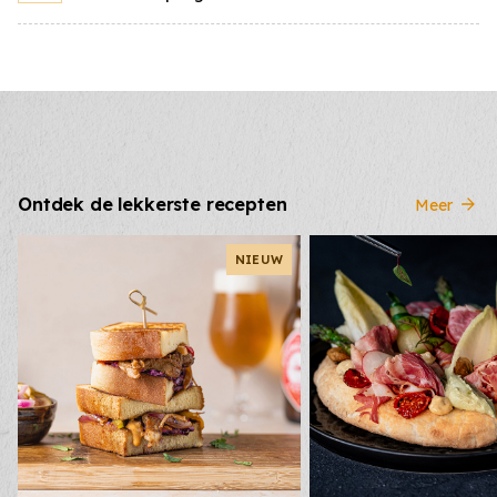
Krulsla
400
gr
Prijs per
kilo
Komkommer
100
gr
Prijs per
kilo
Ontdek de lekkerste recepten
Meer
Chorizo
150
gr
NIEUW
Prijs per
kilo
Asperge scheuten
50
gr
Prijs per
kilo
Eiersalade
400
gr