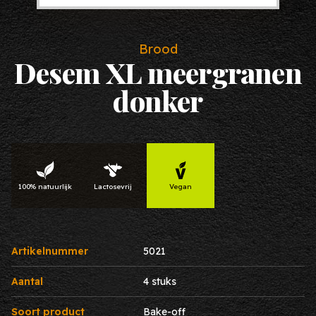
Brood
Desem XL meergranen
donker
100% natuurlijk
Lactosevrij
Vegan
Artikelnummer
5021
Aantal
4 stuks
Soort product
Bake-off