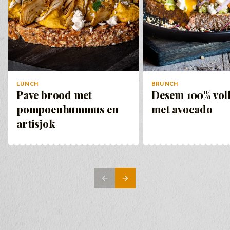
LUNCH
BRUNCH
Pave brood met
Desem 100% vol
pompoenhummus en
met avocado
artisjok