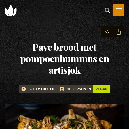
Pave brood met
pompoenhummus en
artisjok
VEGAN
5-10 MINUTEN
10 PERSONEN