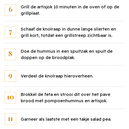
Grill de artisjok 10 minuten in de oven of op de
Vul onderstaand jouw eigen prijzen in voor de
grillplaat.
ingrediënten en bereken snel en eenvoudig jouw
persoonlijke kostprijs voor dit gerecht.
Schaaf de knolraap in dunne lange slierten en
grill kort, totdat een grillstreep zichtbaar is.
Pave multi cereals
330
gr
Doe de hummus in een spuitzak en spuit de
doppen op de broodplak.
Prijs per
kilo
Verdeel de knolraap hieroverheen.
Pompoenhummus
600
gr
Prijs per
kilo
Brokkel de feta en strooi dit over het pave
brood met pompoenhummus en artisjok.
Artisjok (uit blik)
500
gr
Prijs per
Garneer als laatste met een takje salad pea.
kilo