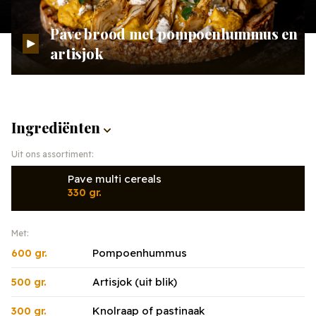
Pave brood met pompoenhummus en
artisjok
Ingrediënten
Uit ons assortiment:
Pave multi cereals
330 gr.
Met:
Pompoenhummus
600 gr.
Artisjok (uit blik)
500 gr.
Knolraap of pastinaak
300 gr.