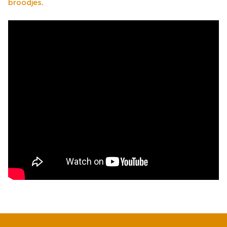
broodjes
.