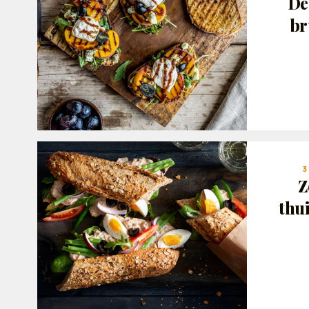
De
br
3
Z
thu