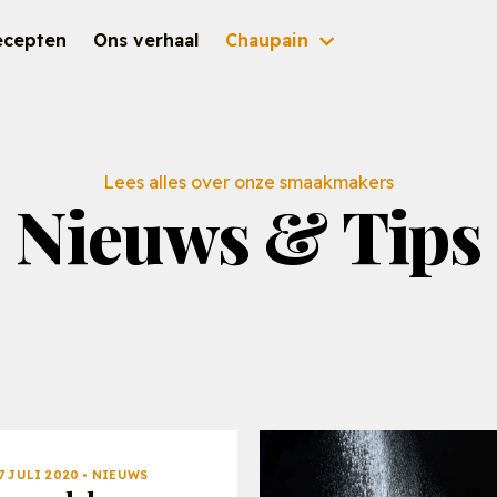
ecepten
Ons verhaal
Chaupain
Inspiratie
Check d
Lees alles over onze smaakmakers
Brochures
nieuwst
Nieuws & Tips
Nieuws & Tips
Bekijk 
Recepten
7 JULI 2020 • NIEUWS