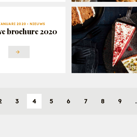
JANUARI 2020 • NIEUWS
e brochure 2020
2
3
4
5
6
7
8
9