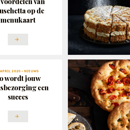
 voordelen van
uschetta op de
menukaart
 APRIL 2020 • NIEUWS
o wordt jouw
isbezorging een
succes