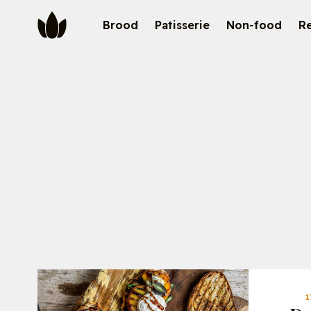
Brood
Patisserie
Non-food
R
Chaupain
Verkoop
Brood
Verkooppunten
Patisserie
Partners
Recepten
Team
Ons verhaal
Contact
1