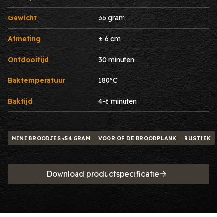
Gewicht
35 gram
Afmeting
± 6 cm
Ontdooitijd
30 minuten
Baktemperatuur
180ºC
Baktijd
4-6 minuten
MINI BROODJES <54 GRAM
VOOR OP DE BROODPLANK
RUSTIEK
Download productspecificatie