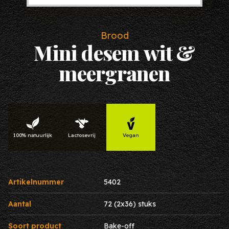
Brood
Mini desem wit &
meergranen
100% natuurlijk
Lactosevrij
Vegan
Artikelnummer
5402
Aantal
72 (2x36) stuks
Soort product
Bake-off